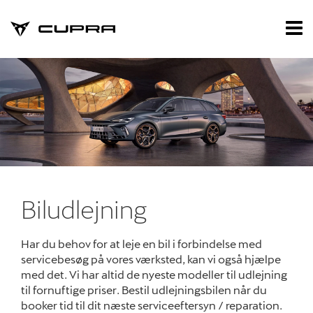
CUPRA
Tog
nav
Forside
Brugte biler
Værksted
Koncepter og se
Biludlejning
Biludlejning
Dækopbevarin
Vejhjælp
Har du behov for at leje en bil i forbindelse med
servicebesøg på vores værksted, kan vi også hjælpe
Velkommen h
med det. Vi har altid de nyeste modeller til udlejning
til fornuftige priser. Bestil udlejningsbilen når du
Autoriseret Bru
booker tid til dit næste serviceeftersyn / reparation.