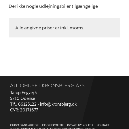
Sommertjek
Der ikke nogle udlejningsbiler tilgængelige
Serviceabonne
Prismatch
Alle angivne priser er inkl. moms.
5+ serviceefters
Synstjek
MinCUPRA
Kampagner
Bestil tid til serv
AUTOHUSET KRONSBJERG A/S
Tarup Engvej 5
Tilbehør
5210 Odense
Tlf.: 66125122 -
info@kronsbjerg.dk
CVR: 20171677
Reservedele
CUPRADANMARK.DK
COOKIEPOLITIK
PRIVATLIVSPOLITIK
KONTAKT
Nyheder